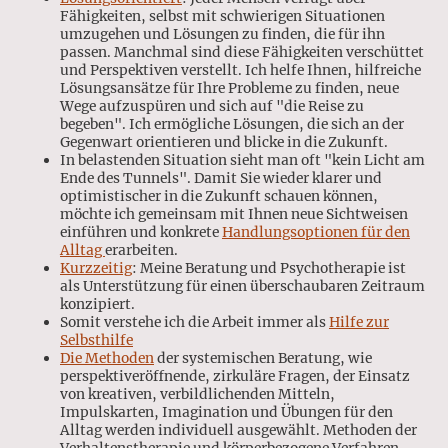
Fähigkeiten, selbst mit schwierigen Situationen
umzugehen und Lösungen zu finden, die für ihn
passen. Manchmal sind diese Fähigkeiten verschüttet
und Perspektiven verstellt. Ich helfe Ihnen, hilfreiche
Lösungsansätze für Ihre Probleme zu finden, neue
Wege aufzuspüren und sich auf "die Reise zu
begeben". Ich ermögliche Lösungen, die sich an der
Gegenwart orientieren und blicke in die Zukunft.
In belastenden Situation sieht man oft "kein Licht am
Ende des Tunnels". Damit Sie wieder klarer und
optimistischer in die Zukunft schauen können,
möchte ich gemeinsam mit Ihnen neue Sichtweisen
einführen und konkrete
Handlungsoptionen für den
Alltag
erarbeiten.
Kurzzeitig
: Meine Beratung und Psychotherapie ist
als Unterstützung für einen überschaubaren Zeitraum
konzipiert.
Somit verstehe ich die Arbeit immer als
Hilfe zur
Selbsthilfe
Die Methoden
der systemischen Beratung, wie
perspektiveröffnende, zirkuläre Fragen, der Einsatz
von kreativen, verbildlichenden Mitteln,
Impulskarten, Imagination und Übungen für den
Alltag werden individuell ausgewählt. Methoden der